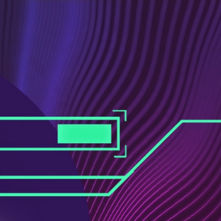
ス
ュ
ブ
ー
ッ
ブ
ク