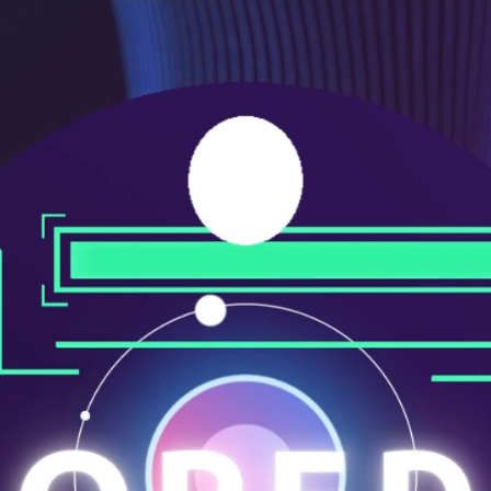
ニ
ュ
ー