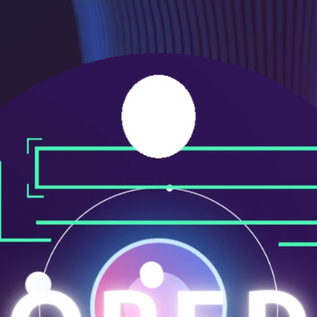
ニ
ュ
ー