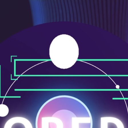
ニ
ュ
ー