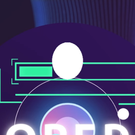
ニ
ュ
ー