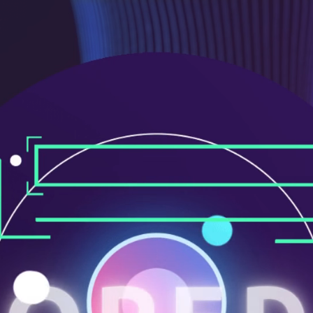
ニ
ュ
ー