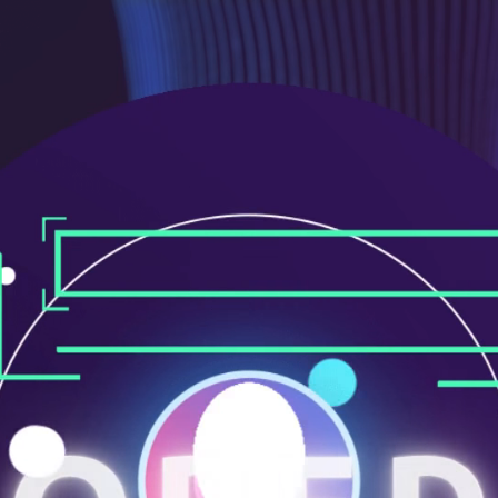
ニ
ュ
ー