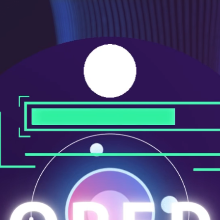
ニ
ュ
ー