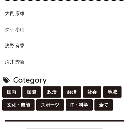
大貫 康雄
タケ 小山
浅野 有香
涌井 秀新
Category
国内
国際
政治
経済
社会
地域
文化・芸能
スポーツ
IT・科学
全て