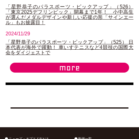
「星野恭子のパラスポーツ・ピックアップ」（526）
「東京2025デフリンピック」開幕まで1年！ 小中高生
が選んだメダルデザインや新しい応援の形「サインエー
ル」もお披露目！
2024/11/29
「星野恭子のパラスポーツ・ピックアップ」（525） 日
本代表が海外で躍動！ 車いすテニスなど4競技の国際大
会をダイジェストで
more
ニューズ・オプエド®とは
動画一覧