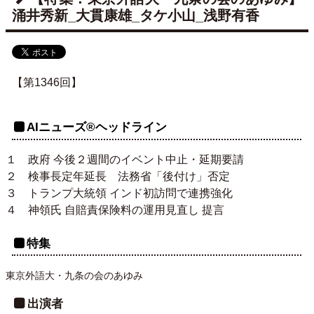
涌井秀新_大貫康雄_タケ小山_浅野有香
【第1346回】
AIニューズ®ヘッドライン
１ 政府 今後２週間のイベント中止・延期要請
２ 検事長定年延長 法務省「後付け」否定
３ トランプ大統領 インド初訪問で連携強化
４
神領氏 自賠責保険料の運用見直し 提言
特集
東京外語大・九条の会のあゆみ
出演者