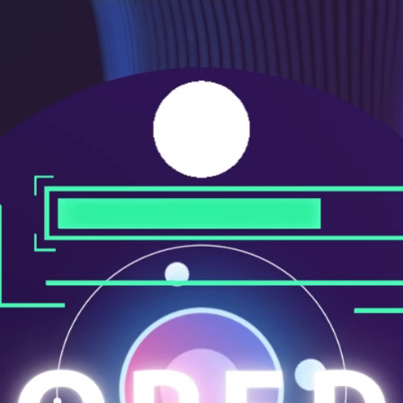
ニ
ュ
ー