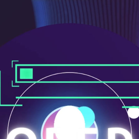
ニ
ュ
ー