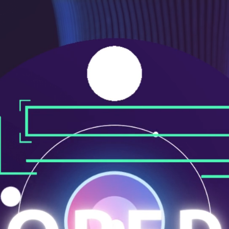
ニ
ュ
ー