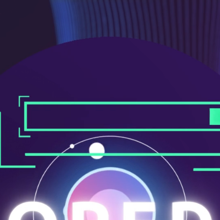
ニ
ュ
ー