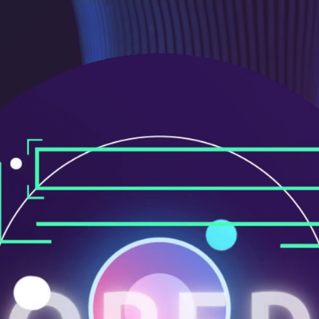
ニ
ュ
ー