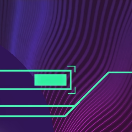
ス
ュ
ブ
ー
ッ
ブ
ク