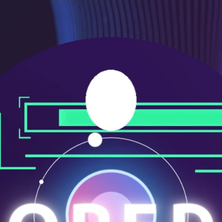
ニ
ュ
ー