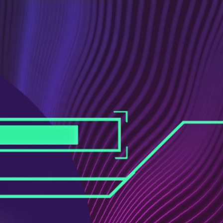
ス
ュ
ブ
ー
ッ
ブ
ク