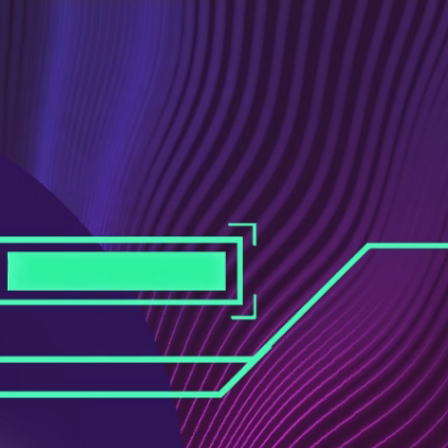
ス
ュ
ブ
ー
ッ
ブ
ク