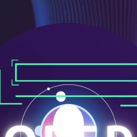
ニ
ュ
ー