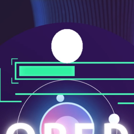
ニ
ュ
ー