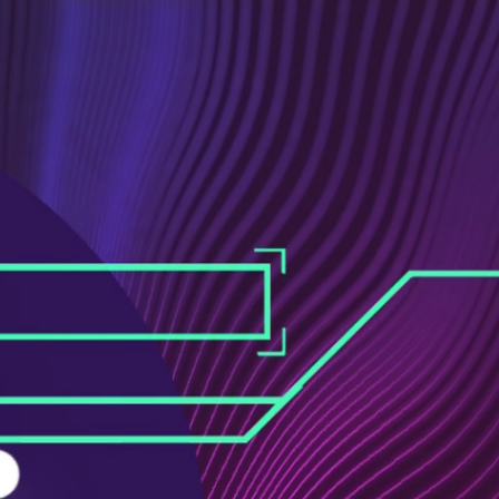
ス
ュ
ブ
ー
ッ
ブ
ク