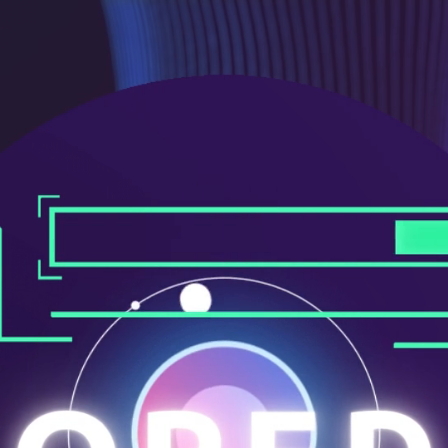
ニ
ュ
ー