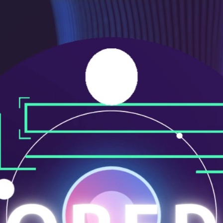
メ
ニ
ュ
ー