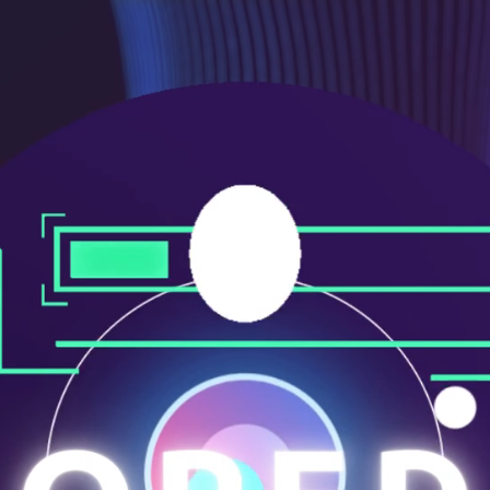
ニ
ュ
ー