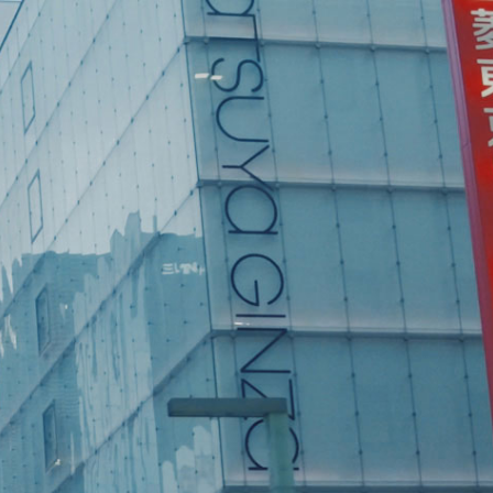
ス
ュ
ブ
ー
ッ
ブ
ク