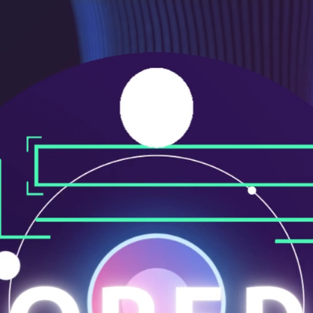
ニ
ュ
ー