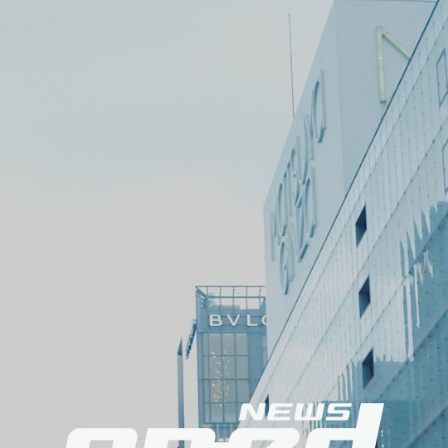
ニ
ュ
ー