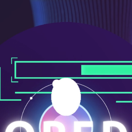
ニ
ュ
ー