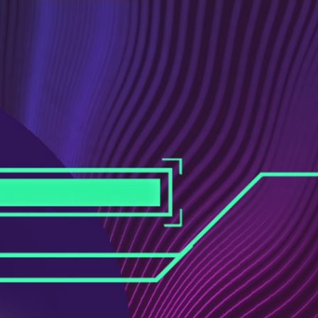
ス
ュ
ブ
ー
ッ
ブ
ク