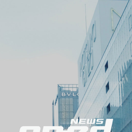
ニ
ュ
ー