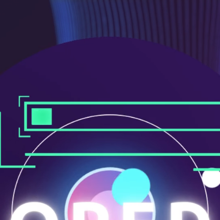
メ
ニ
ュ
ー