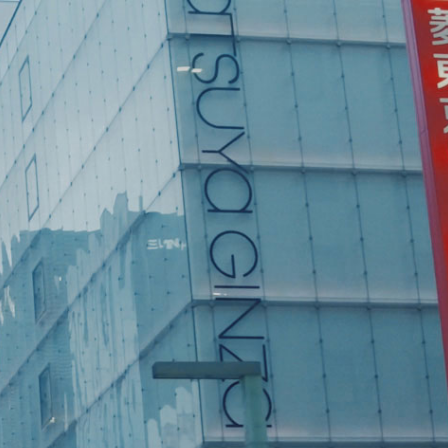
イ
チ
ス
ュ
ブ
ー
ッ
ブ
ク