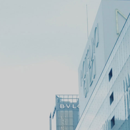
ッ
タ
ー