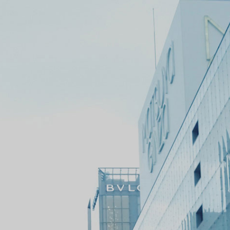
ッ
タ
ー