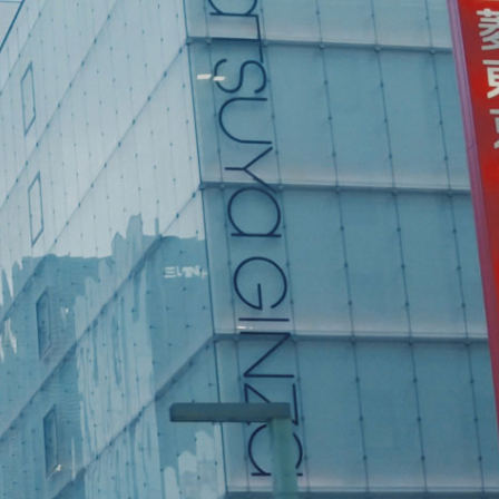
イ
チ
ス
ュ
ブ
ー
ッ
ブ
ク